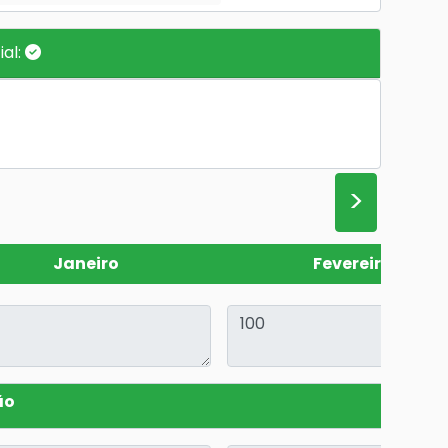
ial:
>
Janeiro
Fevereiro
ão