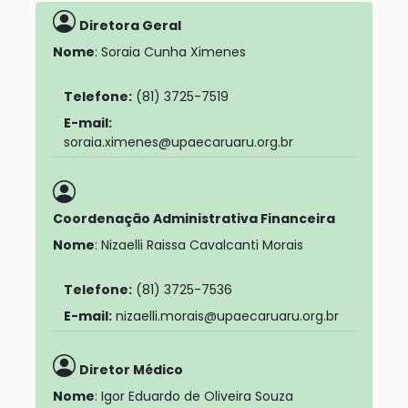
Diretora Geral
Nome
: Soraia Cunha Ximenes
Telefone:
(81) 3725-7519
E-mail:
soraia.ximenes@upaecaruaru.org.br
Coordenação Administrativa Financeira
Nome
: Nizaelli Raissa Cavalcanti Morais
Telefone:
(81) 3725-7536
E-mail:
nizaelli.morais@upaecaruaru.org.br
Diretor Médico
Nome
: Igor Eduardo de Oliveira Souza