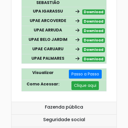
SEBASTIÃO
UPA IGARASSU
Download
UPAE ARCOVERDE
Download
UPAE ARRUDA
Download
UPAE BELO JARDIM
Download
UPAE CARUARU
Download
UPAE PALMARES
Download
Visualizar
Passo a Passo
Como Acessar:
Clique aqui
Fazenda pública
Seguridade social